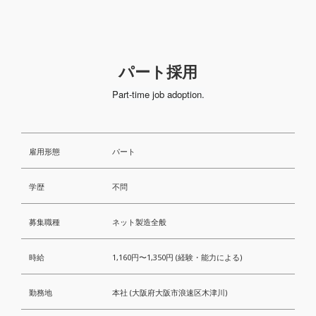
パート採用
Part-time job adoption.
雇用形態
パート
学歴
不問
募集職種
ネット製造全般
時給
1,160円〜1,350円 (経験・能力による)
勤務地
本社 (大阪府大阪市浪速区木津川)