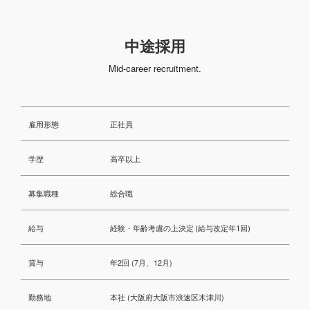
中途採用
Mid-career recruitment.
雇用形態
正社員
学歴
高卒以上
募集職種
総合職
給与
経験・年齢考慮の上決定 (給与改定年1回)
賞与
年2回 (7月、12月)
勤務地
本社 (大阪府大阪市浪速区木津川)