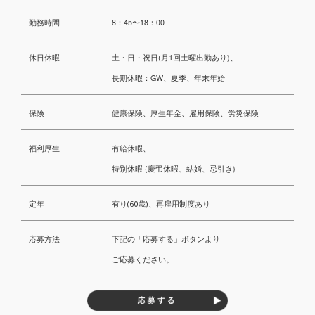
勤務時間
8：45〜18：00
休日休暇
土・日・祝日(月1回土曜出勤あり)、
長期休暇：GW、夏季、年末年始
保険
健康保険、厚生年金、雇用保険、労災保険
福利厚生
有給休暇、
特別休暇
(
慶弔休暇、結婚、忌引き
)
定年
有り(60歳)、再雇用制度あり
応募方法
下記の「応募する」ボタンより
ご応募ください。