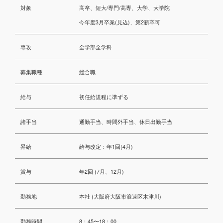
対象
高卒、短大/専門/高専、大学、大学院
今年度3月卒業(見込)、第2新卒可
専攻
全学部全学科
募集職種
総合職
給与
初任給規程に準ずる
諸手当
通勤手当、時間外手当、休日出勤手当
昇給
給与改定：年1回(4月)
賞与
年2回 (7月、12月)
勤務地
本社 (大阪府大阪市浪速区木津川)
勤務時間
8：45〜18：00