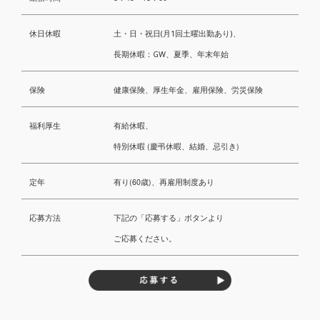
休日休暇
土・日・祝日(月1回土曜出勤あり)、
長期休暇：GW、夏季、年末年始
保険
健康保険、厚生年金、雇用保険、労災保険
福利厚生
有給休暇、
特別休暇
(
慶弔休暇、結婚、忌引き
)
定年
有り(60歳)、再雇用制度あり
応募方法
下記の「応募する」ボタンより
ご応募ください。