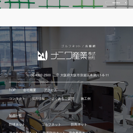
06-4392-2500
大阪府大阪市浪速区木津川1-6-11
TOP
会社概要
アクセス
コンタクト
採用情報
よくあるご質問
施工例
製品一覧
防球ネット
ゴルフネット
防鳥ネット
アーチェリーネット
防風防砂ネット
安全養生ネット