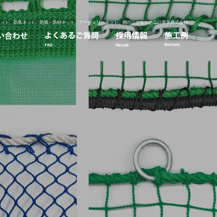
ネット、防鳥ネット、防風・防砂ネット、アーチェリーネット、網のことならナニワ産業株式会社