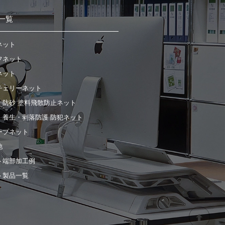
一覧
ネット
フネット
ネット
チェリーネット
・防砂 塗料飛散防止ネット
・養生・剥落防護 防犯ネット
ープネット
他
ト端部加工例
ト製品一覧