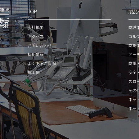
TOP
製品
会社概要
防球
アクセス
ゴル
お問い合わせ
防鳥
採用情報
アー
1
よくあるご質問
防風
施工例
安全
スロ
その
ネッ
ネッ